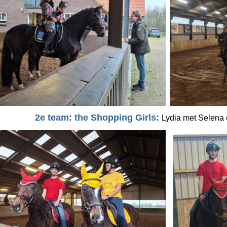
2e team: the Shopping Girls: 
Lydia met Selena