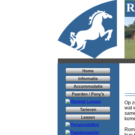
R
Op z
wat 
same
kome
Roma
hun 