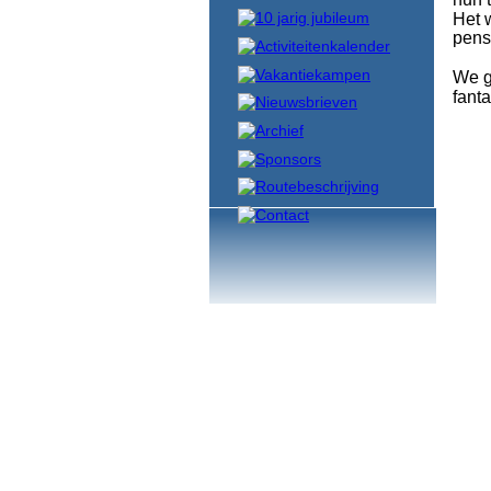
Het 
pensi
We g
fant