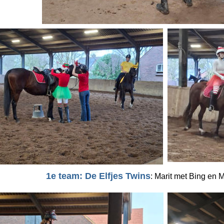
1e team: De Elfjes Twins
: Marit met Bing en 