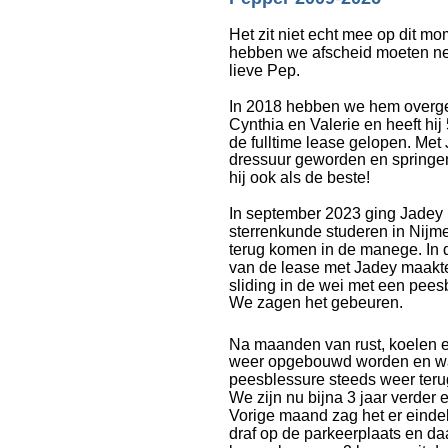
Het zit niet echt mee op dit m
hebben we afscheid moeten n
lieve Pep. 
In 2018 hebben we hem overg
Cynthia en Valerie en heeft hij 
de fulltime lease gelopen. Met 
dressuur geworden en springe
hij ook als de beste! 
In september 2023 ging Jadey 
sterrenkunde studeren in Nijme
terug komen in de manege. In 
van de lease met Jadey maakte 
sliding in de wei met een pees
We zagen het gebeuren.
Na maanden van rust, koelen en
weer opgebouwd worden en wa
peesblessure steeds weer teru
We zijn nu bijna 3 jaar verder e
Vorige maand zag het er einde
draf op de parkeerplaats en da