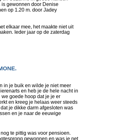
s is gewonnen door Denise 
en op 1.20 m. door Jadey 
t elkaar mee, het maakte niet uit 
aken. Ieder jaar op de zaterdag 
IMONE.
 in je buik en wilde je niet meer 
ierenarts en heb je de hele nacht in 
we goede hoop dat je je er 
erkt en kreeg je helaas weer steeds 
 dat je dikke darm afgesloten was 
ossen en je naar de eeuwige 
nog te pittig was voor pensioen. 
oogtesprong gewonnen en was je net 