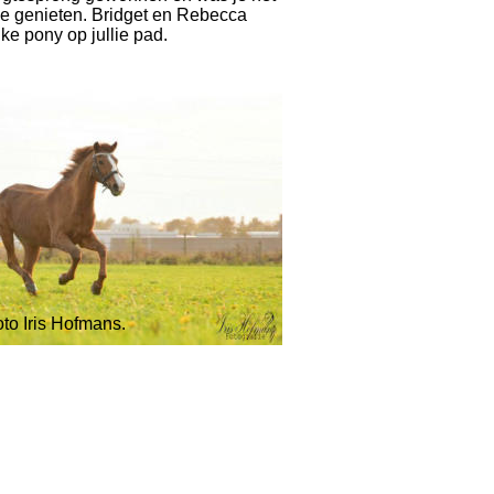
e genieten. Bridget en Rebecca 
ke pony op jullie pad.
oto Iris Hofmans.