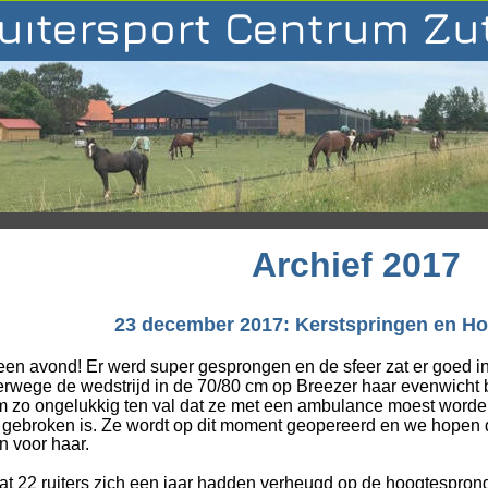
uitersport Centrum Z
Archief 2017
23 december 2017: Kerstspringen en H
een avond! Er werd super gesprongen en de sfeer zat er goed i
rwege de wedstrijd in de 70/80 cm op Breezer haar evenwicht bij 
 zo ongelukkig ten val dat ze met een ambulance moest worde
jk gebroken is. Ze wordt op dit moment geopereerd en we hopen 
n voor haar.
t 22 ruiters zich een jaar hadden verheugd op de hoogtespro