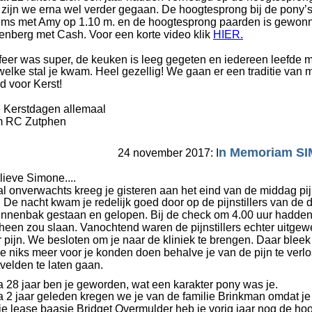
 zijn we erna wel verder gegaan. De hoogtesprong bij de pony’
ems met Amy op 1.10 m. en de hoogtesprong paarden is gewonn
enberg met Cash. Voor een korte video klik 
HIER.
feer was super, de keuken is leeg gegeten en iedereen leefde me
welke stal je kwam. Heel gezellig! We gaan er een traditie van m
d voor Kerst!
e Kerstdagen allemaal
 RC Zutphen
n Memoriam S
24 november 2017: I
lieve Simone....
al onverwachts kreeg je gisteren aan het eind van de middag pijn
. De nacht kwam je redelijk goed door op de pijnstillers van de d
innenbak gestaan en gelopen. Bij de check om 4.00 uur hadden 
heen zou slaan. Vanochtend waren de pijnstillers echter uitgew
 pijn. We besloten om je naar de kliniek te brengen. Daar bleek
e niks meer voor je konden doen behalve je van de pijn te verl
tvelden te laten gaan. 
a 28 jaar ben je geworden, wat een karakter pony was je. 
a 2 jaar geleden kregen we je van de familie Brinkman omdat je 
je lease baasje Bridget Overmulder heb je vorig jaar nog de h