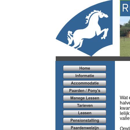
R
Wat 
halve
kwam
leli
valle
Omda