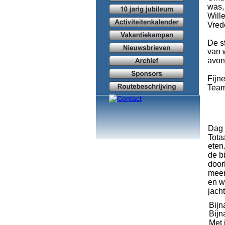
was,
Will
Vred
De s
van 
avon
Fijn
Team
Dag 
Tota
eten
de b
door
meer
en w
jach
Bijn
Bijn
Met 