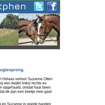
utphen
oogtesprong.
n! Helaas verloor Suzanne Otten 
een twijfel links/ rechts en 
n opgehaald, omdat haar been 
dat de pijn een beetje mee gaat 
ng en Suzanne in goede handen 