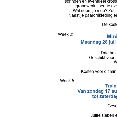
springen en eventueel cross
grondwerk, theorie ov
Wat neem je mee? Zelf 
Naast je paardrijkleding 
De koste
Week 2:
Min
Maandag 28 juli 
Drie hel
Geschikt voor b
W
Kosten voor dit mini
Week 5:
Train
Van zondag 17 aug
tot zaterda
Gesch
Jullie slapen