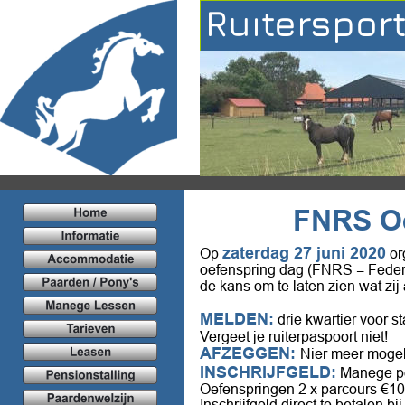
Ruiterspor
FNRS Oe
zaterdag 27 juni 2020
Op 
 o
oefenspring dag (FNRS = Federat
de kans om te laten zien wat zij
MELDEN:
 drie kwartier voor st
Vergeet je ruiterpaspoort niet!
AFZEGGEN: 
Nier meer mogel
INSCHRIJFGELD:
 Manege po
Oefenspringen 2 x parcours €10.
Inschrijfgeld direct te betalen 