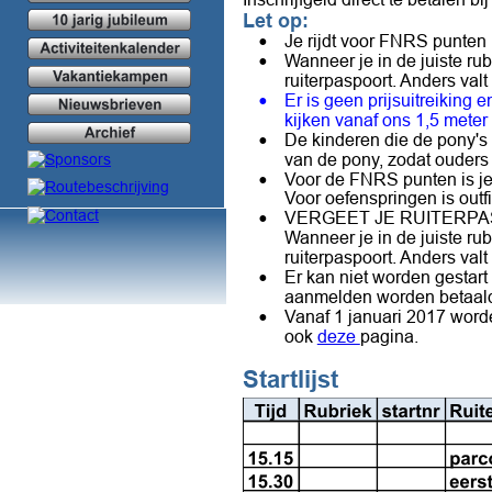
Let op:
•
Je rijdt voor FNRS punten 
•
Wanneer je in de juiste rub
ruiterpaspoort. Anders val
•
Er is geen prijsuitreiking 
kijken vanaf ons 1,5 meter t
•
De kinderen die de pony's 
van de pony, zodat ouders 
•
Voor de FNRS punten is je 
Voor oefenspringen is outfi
•
VERGEET JE RUITERPAS
Wanneer je in de juiste rub
ruiterpaspoort. Anders val
•
Er kan niet worden gestart 
aanmelden worden betaald!
•
Vanaf 1 januari 2017 worde
ook 
deze 
pagina.
Startlijst