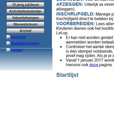
AFZEGGEN: 
Uiterlijk xx mmm
afzeggen).
INSCHRIJFGELD:
 Manege po
Inschrijfgeld direct te betalen 
VOORBEREIDEN:
 Lees alle
Kinderen dienen ook het hoofds
Let op: 
•
Er kan niet worden gestart 
aanmelden worden betaald!
•
Controleer het aantal stemp
is één stempel voldoende,
proef mag rijden. Als je j
•
Vanaf 1 januari 2017 worde
hiervoor ook 
deze 
pagina.
Startlijst