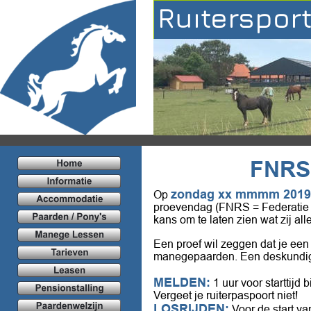
Ruiterspor
FNRS
zondag xx mmmm 2019
Op 
proevendag (FNRS = Federatie N
kans om te laten zien wat zij al
Een proef wil zeggen dat je een
manegepaarden. Een deskundige j
MELDEN:
 1 uur voor starttijd 
Vergeet je ruiterpaspoort niet!
LOSRIJDEN:
 Voor de start va